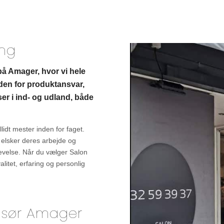
ing
på Amager, hvor vi hele
nden for produktansvar,
er i ind- og udland, både
lidt mester inden for faget.
elsker deres arbejde og
levelse. Når du vælger Salon
itet, erfaring og personlig
risør Amager