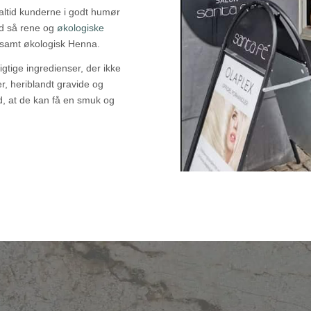
ltid kunderne i godt humør
ed så rene og
økologiske
 samt økologisk Henna.
rigtige ingredienser, der ikke
r, heriblandt gravide og
d, at de kan få en smuk og