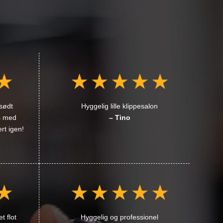
 sødt
Hyggelig lille klippesalon
ds med
– Tino
rt igen!
t flot
Hyggelig og professionel